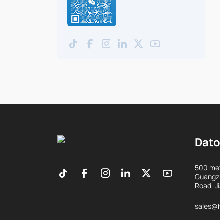
Dato
500 met
Guangzh
Road, J
sales@h