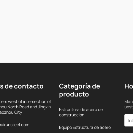
s de contacto
Categoría de
Ho
producto
ers west of intersection of
Mant
ou North Road and Jingxin
uest
Estructura de acero de
iaozhou City
construcción
airunsteel.com
Equipo Estructura de acero