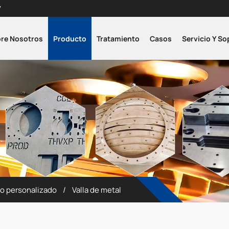
7
re Nosotros
Producto
Tratamiento
Casos
Servicio Y So
o personalizado
Valla de metal